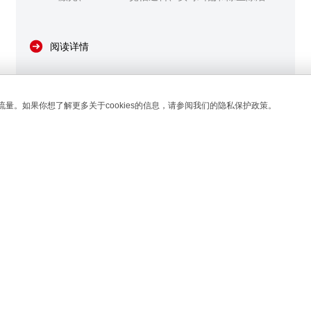
能，实现自动定位、连续送料与沿边裁切。
阅读详情
流量。如果你想了解更多关于cookies的信息，请参阅我们的隐私保护政策。
Mon
2026/06/22 14:44:37
做商标激光切割机加工应用，如何做到零