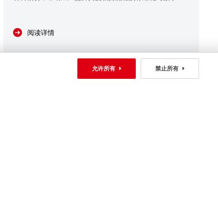
管理能力。
阅读详情
允许所有
禁止所有
Thu
2026/06/11 15:02:37
多头皮革切割机生产力革命：四头起步十