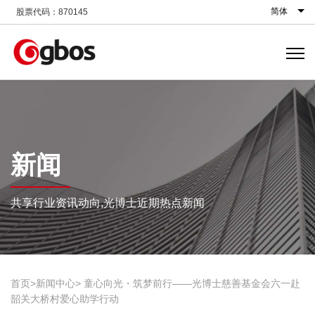
简体
股票代码：870145
新闻
共享行业资讯动向,光博士近期热点新闻
首页
新闻中心
童心向光・筑梦前行——光博士慈善基金会六一赴
韶关大桥村爱心助学行动