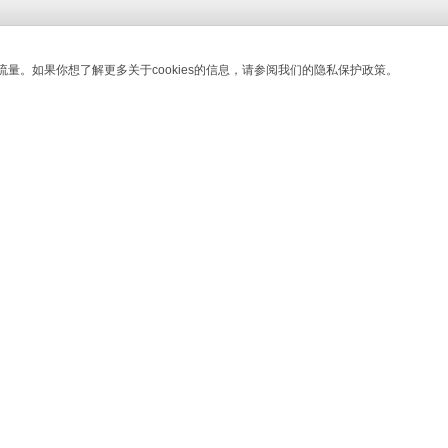
详情
流量。如果你想了解更多关于cookies的信息，请参阅我们的隐私保护政策。
展示更多
联系我们
东莞市光博士激光科技股份有限公司
客服总机: 400 6677 328
传真: +86 769 89972868
地址: 广东省东莞市洪梅镇联升路1号