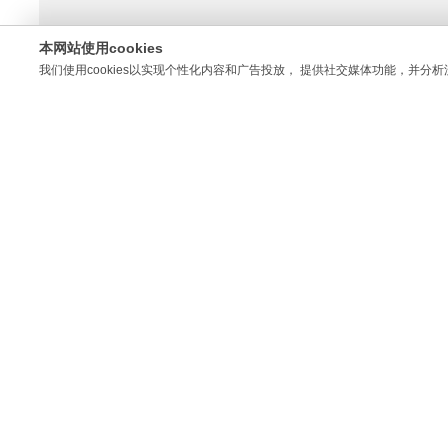
本网站使用cookies
详情
详情
我们使用cookies以实现个性化内容和广告投放， 提供社交媒体功能，并分析
关于光博士
推荐产品
公司简介
三维五轴激光切割机
加入光博士
高速激光打标切割机
服务中心
鞋材辅料解决方案
联系我们
皮革制品解决方案
纺织服装解决方案