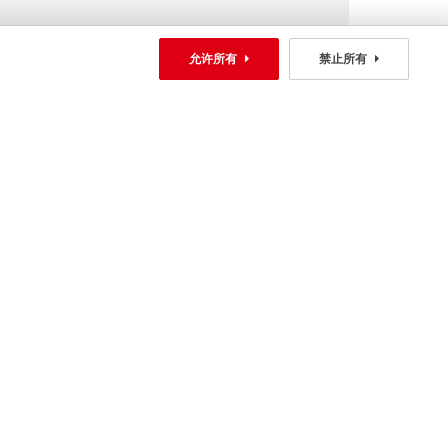
详情
允许所有
禁止所有
售前咨询:
400 6677 428
周一至周六8:00-17:30
获取更多资讯