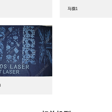
马骝1
3