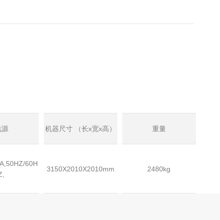
电源
机器尺寸 （长x宽x高）
重量
A,50HZ/60H
3150X2010X2010mm
2480kg
Z,