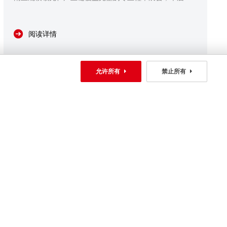
会汇聚全球的制鞋厂、品牌采购、产业链服务商到场对
接，完整覆盖制鞋机械、皮革原料、智能生产解决方案全
赛道，是区域内洞察产业趋势、落地智造升级。
阅读详情
允许所有
禁止所有
Wed
2026/05/06 15:53:51
内卷加剧的鞋业，将在广州鞋机展跳出困